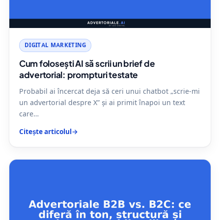
DIGITAL MARKETING
Cum folosești AI să scrii un brief de
advertorial: prompturi testate
Probabil ai încercat deja să ceri unui chatbot „scrie-mi
un advertorial despre X” și ai primit înapoi un text
care…
Citește articolul
→