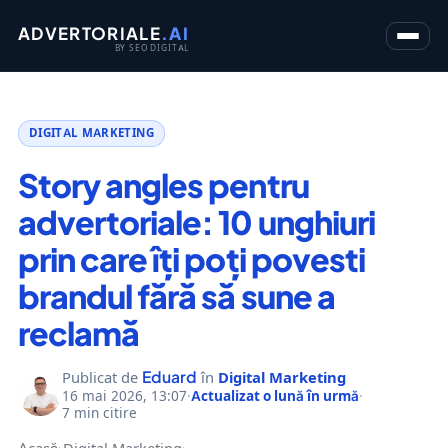
ADVERTORIALE
.AI
BY SEO DIGITAL
DIGITAL MARKETING
Story angles pentru
advertoriale: 10 unghiuri
prin care îți poți povesti
brandul fără să sune a
reclamă
Eduard
Publicat de
în
Digital Marketing
16 mai 2026, 13:07
·
Actualizat o lună în urmă
·
7 min citire