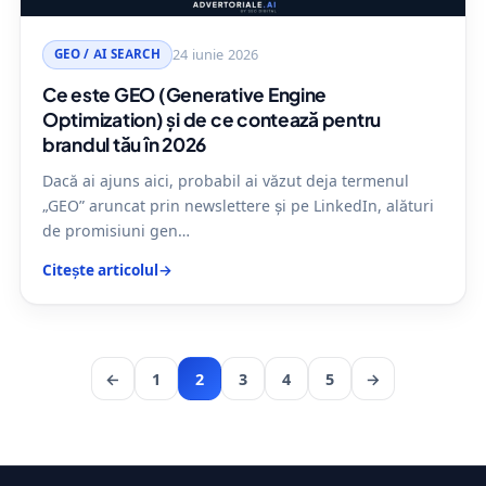
GEO / AI SEARCH
24 iunie 2026
Ce este GEO (Generative Engine
Optimization) și de ce contează pentru
brandul tău în 2026
Dacă ai ajuns aici, probabil ai văzut deja termenul
„GEO” aruncat prin newslettere și pe LinkedIn, alături
de promisiuni gen…
Citește articolul
→
←
1
2
3
4
5
→