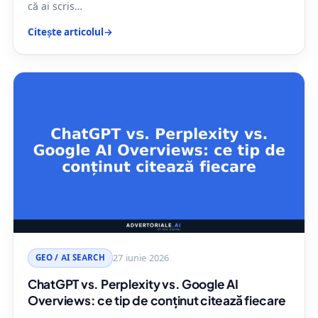
că ai scris…
Citește articolul
→
GEO / AI SEARCH
27 iunie 2026
ChatGPT vs. Perplexity vs. Google AI
Overviews: ce tip de conținut citează fiecare