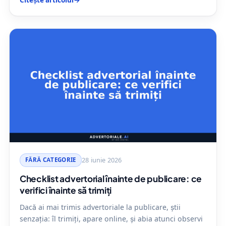
Citește articolul
→
FĂRĂ CATEGORIE
28 iunie 2026
Checklist advertorial înainte de publicare: ce
verifici înainte să trimiți
Dacă ai mai trimis advertoriale la publicare, știi
senzația: îl trimiți, apare online, și abia atunci observi