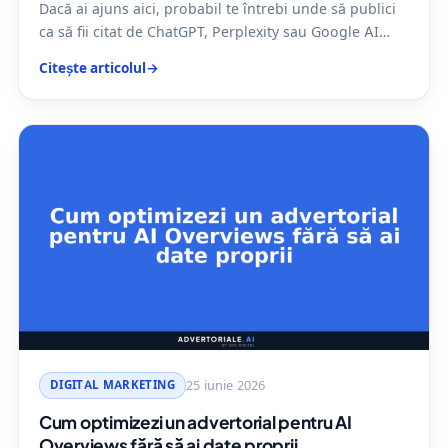
Dacă ai ajuns aici, probabil te întrebi unde să publici
ca să fii citat de ChatGPT, Perplexity sau Google AI…
Citește articolul
→
DIGITAL MARKETING
25 iunie 2026
Cum optimizezi un advertorial pentru AI
Overviews fără să ai date proprii