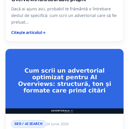
Dacă ai ajuns aici, probabil te frământă o întrebare
destul de specifică: cum scrii un advertorial care să fie
preluat…
Citește articolul
→
GEO / AI SEARCH
24 iunie 2026