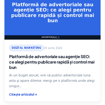
DIGITAL MARKETING
29 iunie 2026
Platformă de advertoriale sau agenție SEO:
ce alegi pentru publicare rapidă și control mai
bun
Ai un buget alocat, vrei să publici advertoriale luna
asta și apare dilema: mergi pe o platformă unde alegi
singur…
Citește articolul
→