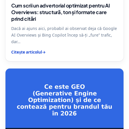
Cum scrii un advertorial optimizat pentru AI
Overviews: structură, ton și formate care
prind citări
Dacă ai ajuns aici, probabil ai observat deja că Google
AI Overviews și Bing Copilot încep să-ți „fure” trafic,
dar…
Citește articolul
→