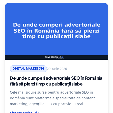
DIGITAL MARKETING
29 iunie 2026
De unde cumperi advertoriale SEO în România
fără să pierzi timp cu publicații slabe
Cele mai sigure surse pentru advertoriale SEO în
România sunt platformele specializate de content
marketing, agențiile SEO cu portofoliu real…