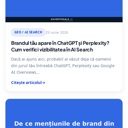
GEO / AI SEARCH
29 iunie 2026
Brandul tău apare în ChatGPT și Perplexity?
Cum verifici vizibilitatea în AI Search
Dacă ai ajuns aici, probabil ai văzut deja că oamenii
din jurul tău întreabă ChatGPT, Perplexity sau Google
AI Overviews…
Citește articolul
→