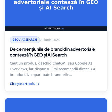
GEO / AI SEARCH
29 iunie 2026
De ce mențiunile de brand din advertoriale
contează în GEO și AI Search
Caut un produs, deschid ChatGPT sau Google AI
Overviews, iar răspunsul îmi recomandă direct 3-4
branduri. Nu apar toate brandurile…
Citește articolul
→